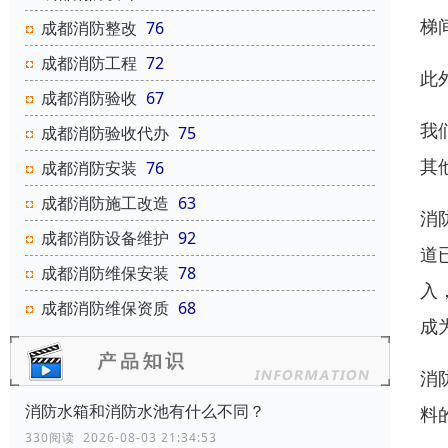
梯
成都消防整改
76
成都消防工程
72
此
成都消防验收
67
我
成都消防验收代办
75
其
成都消防安装
76
成都消防施工改造
63
消
成都消防设备维护
92
道
成都消防维保安装
78
入
成都消防维保资质
68
成
消
消防水箱和消防水池有什么不同？
料
330阅读 2026-08-03 21:34:53