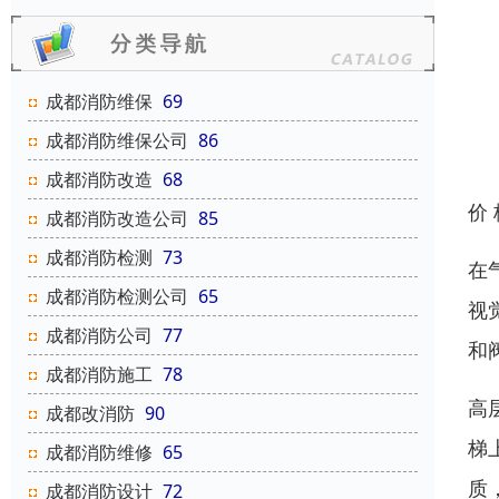
成都消防维保
69
成都消防维保公司
86
成都消防改造
68
价
成都消防改造公司
85
成都消防检测
73
在
成都消防检测公司
65
视
成都消防公司
77
和
成都消防施工
78
高
成都改消防
90
梯
成都消防维修
65
质
成都消防设计
72