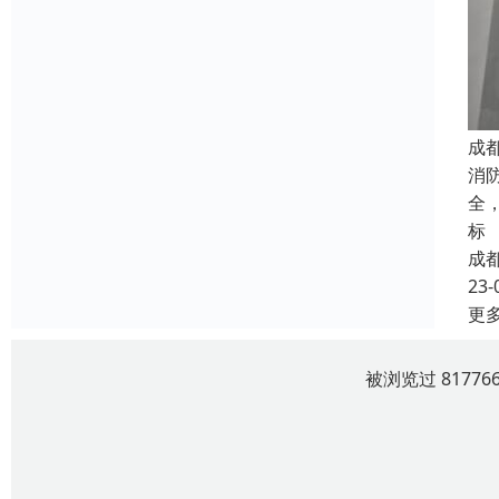
成
消
全
标
成
23-
更
被浏览过 8177