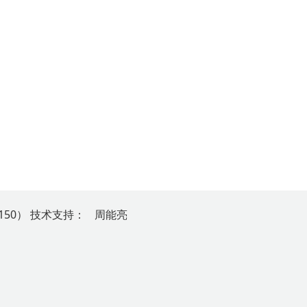
150）
技
术
支
持
：
周能亮