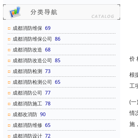
成都消防维保
69
成都消防维保公司
86
成都消防改造
68
价
成都消防改造公司
85
成都消防检测
73
根
成都消防检测公司
65
工
成都消防公司
77
(
成都消防施工
78
情
成都改消防
90
施
成都消防维修
65
成都消防设计
72