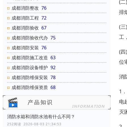
(
成都消防整改
76
排
成都消防工程
72
(
成都消防验收
67
工
成都消防验收代办
75
成都消防安装
76
(
成都消防施工改造
63
位
成都消防设备维护
92
消
成都消防维保安装
78
成都消防维保资质
68
1
电
灭
消防水箱和消防水池有什么不同？
252阅读 2026-08-03 21:34:53
2