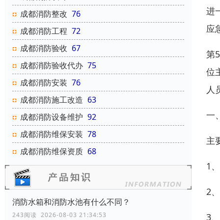
进
成都消防整改
76
应
成都消防工程
72
成都消防验收
67
第
成都消防验收代办
75
位
成都消防安装
76
人
成都消防施工改造
63
一
成都消防设备维护
92
成都消防维保安装
78
主
成都消防维保资质
68
1
2
消防水箱和消防水池有什么不同？
243阅读 2026-08-03 21:34:53
3