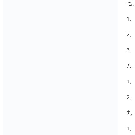
七
1
2
3
八
1
2
九
1