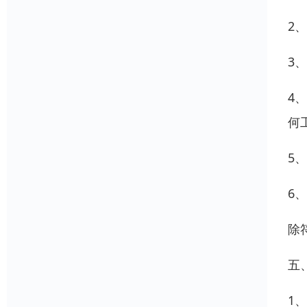
2、
3
4
何
5、
6、
除
五
1