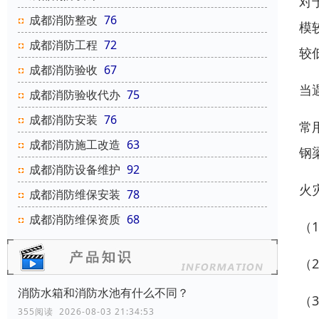
对
成都消防整改
76
模
成都消防工程
72
较
成都消防验收
67
当
成都消防验收代办
75
成都消防安装
76
常
成都消防施工改造
63
钢
成都消防设备维护
92
火
成都消防维保安装
78
成都消防维保资质
68
（
（
消防水箱和消防水池有什么不同？
（
355阅读 2026-08-03 21:34:53