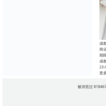
成
商
期
成
23-
更
被浏览过 8184