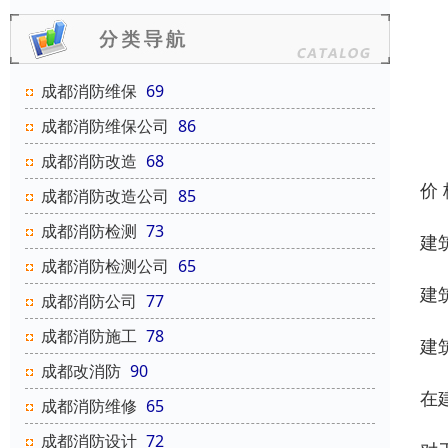
成都消防维保
69
成都消防维保公司
86
成都消防改造
68
价
成都消防改造公司
85
成都消防检测
73
建
成都消防检测公司
65
建
成都消防公司
77
成都消防施工
78
建
成都改消防
90
在
成都消防维修
65
成都消防设计
72