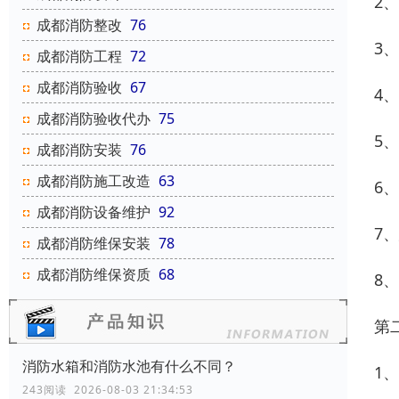
2
成都消防整改
76
3
成都消防工程
72
成都消防验收
67
4
成都消防验收代办
75
5
成都消防安装
76
成都消防施工改造
63
6
成都消防设备维护
92
7
成都消防维保安装
78
成都消防维保资质
68
8
第
消防水箱和消防水池有什么不同？
1
243阅读 2026-08-03 21:34:53