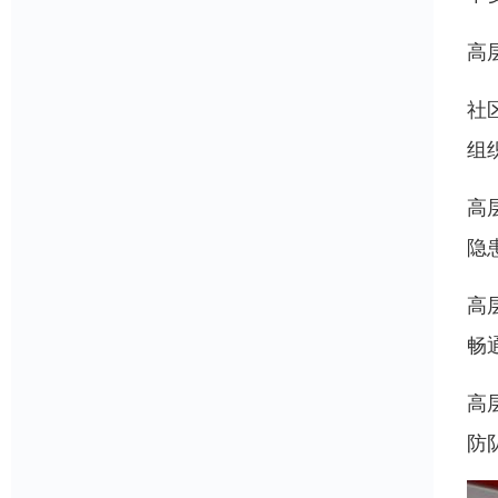
高
社
组
高
隐
高
畅
高
防