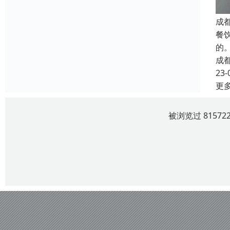
成
餐
的
成
23-
更
被浏览过 8157