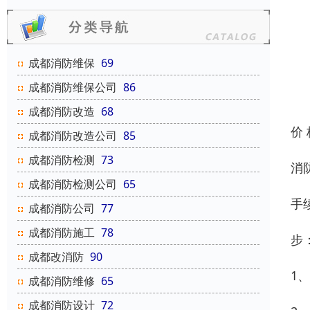
成都消防维保
69
成都消防维保公司
86
成都消防改造
68
价
成都消防改造公司
85
成都消防检测
73
消
成都消防检测公司
65
手
成都消防公司
77
成都消防施工
78
步
成都改消防
90
1
成都消防维修
65
成都消防设计
72