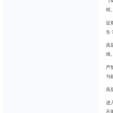
（
明
近
生
高
缮
严
与
高
进
不