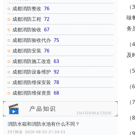
（
成都消防整改
76
味
成都消防工程
72
务
成都消防验收
67
成都消防验收代办
75
（
成都消防安装
76
及
成都消防施工改造
63
（
成都消防设备维护
92
成都消防维保安装
78
（
成都消防维保资质
68
（
（
消防水箱和消防水池有什么不同？
297阅读 2026-08-03 21:34:53
（