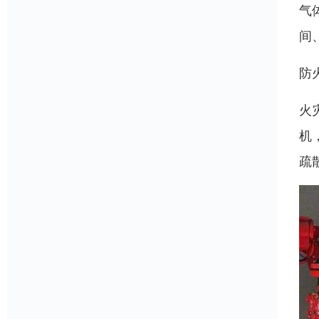
气
间
防
火
机
疏