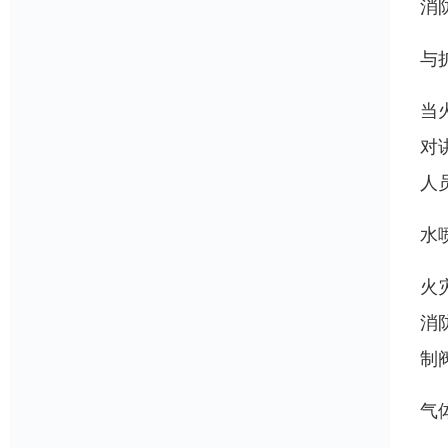
消
与
当
对
人
水
火
消
制
气