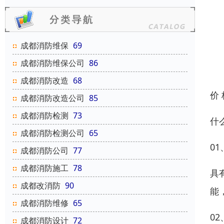
成都消防维保
69
成都消防维保公司
86
成都消防改造
68
价
成都消防改造公司
85
成都消防检测
73
什
成都消防检测公司
65
0
成都消防公司
77
成都消防施工
78
具
成都改消防
90
能
成都消防维修
65
0
成都消防设计
72