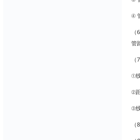
④
（
管
（
①
②
③
（