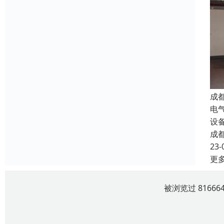
成
电
设
成
23-
更
被浏览过 8166