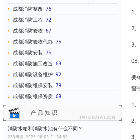
成都消防整改
76
1
成都消防工程
72
2
成都消防验收
67
成都消防验收代办
75
3
成都消防安装
76
0
成都消防施工改造
63
成都消防设备维护
92
要
成都消防维保安装
78
警
成都消防维保资质
68
1
2
消防水箱和消防水池有什么不同？
3
283阅读 2026-08-03 21:34:53