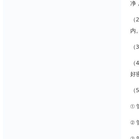
净
（
内
（
（
好
（
①
②
③