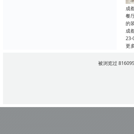
成
餐
的
成
23-
更
被浏览过 8160