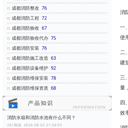
成都消防整改
76
消
成都消防工程
72
一
成都消防验收
67
使
成都消防验收代办
75
成都消防安装
76
二
成都消防施工改造
63
建
成都消防设备维护
92
三
成都消防维保安装
78
量
成都消防维保资质
68
四
效
消防水箱和消防水池有什么不同？
261阅读 2026-08-03 21:34:53
消