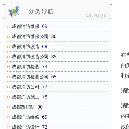
成都消防维保
69
成都消防维保公司
86
成都消防改造
68
在
成都消防改造公司
85
的
成都消防检测
73
和
成都消防检测公司
65
成都消防公司
77
消
成都消防施工
78
消
成都改消防
90
的
成都消防维修
65
故
成都消防设计
72